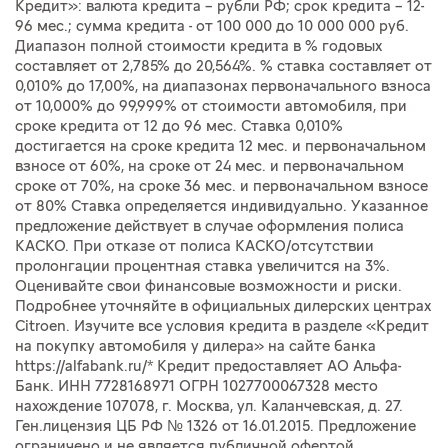
Кредит»: валюта кредита – рубли РФ; срок кредита – 12-
96 мес.; сумма кредита - от 100 000 до 10 000 000 руб.
Диапазон полной стоимости кредита в % годовых
составляет от 2,785% до 20,564%. % ставка составляет от
0,010% до 17,00%, на диапазонах первоначального взноса
от 10,000% до 99,999% от стоимости автомобиля, при
сроке кредита от 12 до 96 мес. Ставка 0,010%
достигается на сроке кредита 12 мес. и первоначальном
взносе от 60%, на сроке от 24 мес. и первоначальном
сроке от 70%, на сроке 36 мес. и первоначальном взносе
от 80% Ставка определяется индивидуально. Указанное
предложение действует в случае оформления полиса
КАСКО. При отказе от полиса КАСКО/отсутствии
пролонгации процентная ставка увеличится на 3%.
Оценивайте свои финансовые возможности и риски.
Подробнее уточняйте в официальных дилерских центрах
Citroen. Изучите все условия кредита в разделе «Кредит
на покупку автомобиля у дилера» на сайте банка
https://alfabank.ru/* Кредит предоставляет АО Альфа-
Банк. ИНН 7728168971 ОГРН 1027700067328 место
нахождение 107078, г. Москва, ул. Каланчевская, д. 27.
Ген.лицензия ЦБ РФ № 1326 от 16.01.2015. Предложение
ограничено и не является публичной офертой.