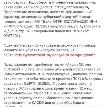
автокредита. Подробности уточняйте в салонах и на
сайте официального дилера: https://citroen-rus.ru/.
Предложение ограничено, носит информационный
характер, не является публичной офертой. Кредит
предоставляется АО ТБанк, ОГРН 1027739642281 ИНН
7710140679, адрес: 127287, город Москва, ул. Хуторская 2-
Я, д. 38а стр. 26. Генеральная лицензия №2673 от
09.07.2024.
Оценивайте свои финансовые возможности и риски.
Изучите все условия кредита (залога) на
сайте:
https://www.tbank.ru/loans/auto-loan/programs/
.
Предложение по тарифному плану «Акция Citroen
ОСОБЫЙ ПВ от 20% и более БИ» распространяется на
новые автомобили 2026 года выпуска. Диапазон полной
стоимости потребительского кредита (ПСК) в % годовых
составляет 0,619% - 31,053%. Процентная ставка по
кредиту 0,01% годовых, срок кредитования 12 мес.,
первоначальный взнос от 70% и более. Указанные
условия действуют при обязательном оформлении
страхования по КАСКО или опции «Свобода от