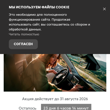
Debug Mode
МЫ ИСПОЛЬЗУЕМ ФАЙЛЫ COOKIE
×
Это необходимо для полноценного
функционирования сайта. Продолжая
использовать сайт, вы соглашаетесь со сбором и
обработкой данных.
Привлекательный кредит от 0,01%
Читать полностью
СОГЛАСЕН
Акция действует до 31 августа 2026
Осталось
23 дня 6 часов 14 минут