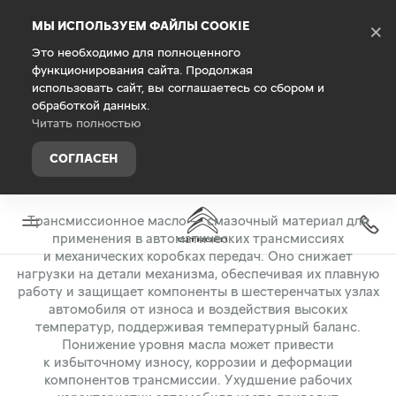
Debug Mode
МЫ ИСПОЛЬЗУЕМ ФАЙЛЫ COOKIE
×
Это необходимо для полноценного
функционирования сайта. Продолжая
Главная
Владельцам
Запасные части и аксессуары
использовать сайт, вы соглашаетесь со сбором и
обработкой данных.
ТРАНСМИССИОННЫЕ МАСЛА EUROREPAR
Читать полностью
СОГЛАСЕН
НАДЕЖНАЯ ЗАЩИТА КОРОБКИ ПЕРЕДАЧ ВАШЕГО АВТОМОБИЛЯ
Трансмиссионное масло — смазочный материал для
применения в автоматических трансмиссиях
и механических коробках передач. Оно снижает
нагрузки на детали механизма, обеспечивая их плавную
работу и защищает компоненты в шестеренчатых узлах
автомобиля от износа и воздействия высоких
температур, поддерживая температурный баланс.
Понижение уровня масла может привести
к избыточному износу, коррозии и деформации
компонентов трансмиссии. Ухудшение рабочих