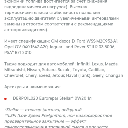
экономии топлива достигается за счет снижения
гидродинамических нагрузок). Высокая
термоокислительная стабильность позволяет
эксплуатацию двигателя с увеличенными интервалами
замены (в строгом соответствии с рекомендациями
автопроизводителя).
Имеет спецификации: GM dexos D, Ford WSS-M2C952-A1,
Opel OV 040 1547-A20, Jaguar Land Rover STJLR.03.5006,
4
PSA
B71 2010
Также подходит для автомобилей: Infiniti, Lexus, Mazda,
Mitsubishi, Nissan, Subaru, Suzuki, Toyota, Cadillac,
Chevrolet, Chery, Exeed, Jetour, Haval (Tank), Geely, Changan
Артикулы и наименования:
DERPOIL020 Eurorepar Stellar* 0W20 1л
*Stellar — стеллар (англ.яз) звёздный.
**LSPI (Low Speed Pre-Ignition), или низкоскоростное
предварительное зажигание — эффект
самовоспламенения топливной смеси в процессе