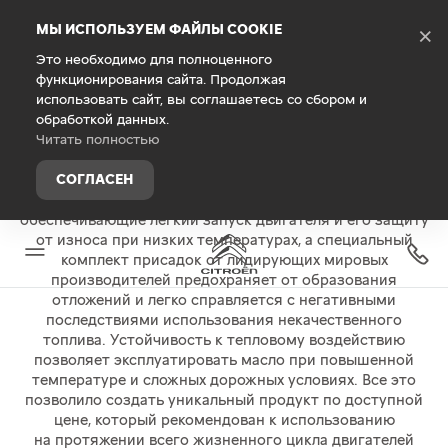
Debug Mode
МЫ ИСПОЛЬЗУЕМ ФАЙЛЫ COOKIE
×
Это необходимо для полноценного
функционирования сайта. Продолжая
Главная
Владельцам
Запасные части и аксессуары
использовать сайт, вы соглашаетесь со сбором и
обработкой данных.
Масла Eurorepar и Autorepar
Читать полностью
В маслах
Eurorepar
и
Autorepar
применяется
СОГЛАСЕН
высокотехнологичные синтетические базовые масла,
обеспечивающие лёгкий запуск двигателя и его защиту
от износа при низких температурах, а специальный
комплект присадок от лидирующих мировых
производителей предохраняет от образования
отложений и легко справляется с негативными
последствиями использования некачественного
топлива. Устойчивость к тепловому воздействию
позволяет эксплуатировать масло при повышенной
температуре и сложных дорожных условиях. Все это
позволило создать уникальный продукт по доступной
цене, который рекомендован к использованию
на протяжении всего жизненного цикла двигателей