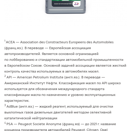
1
АСЕА — Association des Constracteurs Europeens des Automobiles
(франц.яз.). В переводе — Европейская ассоциация
автопроизводителей. Является основной огранизацией
по лоббированию и стандартизации автомобильной промышленности
в Европейском Союзе. Основной задачей ассоциации является жесткий
контроль качества используемых в автомобилях масел.
2
API — American Petrolium Institute (англ.яз.). В переводе —
Американский Институт Нефти. Классификация масел по API широко
используется для обозначения международного стандарта
классификации масла по назначению и уровню эксплуатационных
характеристик.
3
AdBlue (англ.яз.) — жидкий реагент, используемый для очистки
выхлопных газов дизельных двигателей методом селективной
каталитической нейтрализации
4
PSA — Peugeot Societe Anonyme (франц яз) — до 2021 г. название
концерна производителя автомобилей Peugeot, Citroen, Opel